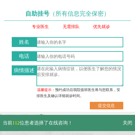
自助挂号
（所有信息完全保密）
专业医生
无需排队
优先就诊
姓名
电话
病情描述
温馨提示：
预约成功后我院值班医生将与您联系，安
排医生及确认详细就诊时间。
武汉市硚口区解放大道479号
当前
112
位患者选择了在线咨询！
关闭
免费电话：
027-83886690