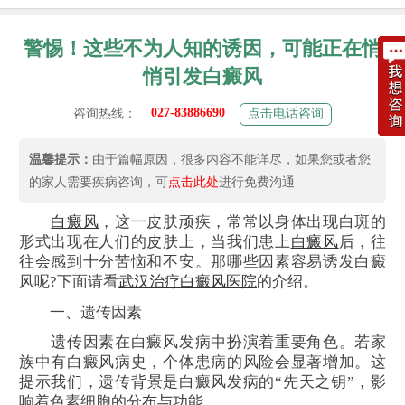
警惕！这些不为人知的诱因，可能正在悄
悄引发白癜风
027-83886690
咨询热线：
点击电话咨询
温馨提示：
由于篇幅原因，很多内容不能详尽，如果您或者您
的家人需要疾病咨询，可
点击此处
进行免费沟通
白癜风
，这一皮肤顽疾，常常以身体出现白斑的
形式出现在人们的皮肤上，当我们患上
白癜风
后，往
往会感到十分苦恼和不安。那哪些因素容易诱发白癜
风呢?下面请看
武汉治疗白癜风医院
的介绍。
一、遗传因素
遗传因素在白癜风发病中扮演着重要角色。若家
族中有白癜风病史，个体患病的风险会显著增加。这
提示我们，遗传背景是白癜风发病的“先天之钥”，影
响着色素细胞的分布与功能。