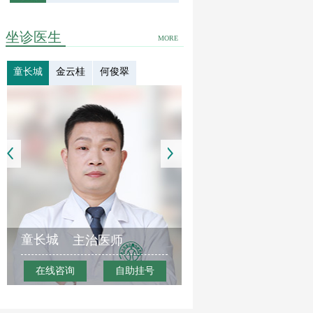
坐诊医生
MORE
童长城
金云桂
何俊翠
童长城
主治医师
在线咨询
自助挂号