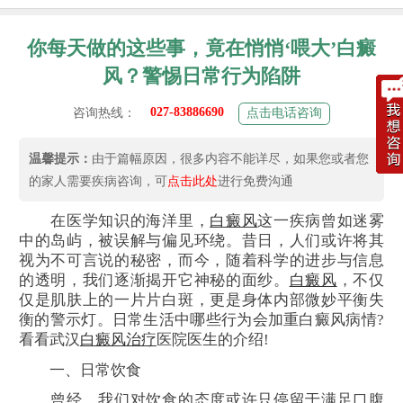
你每天做的这些事，竟在悄悄‘喂大’白癜
风？警惕日常行为陷阱
027-83886690
咨询热线：
点击电话咨询
温馨提示：
由于篇幅原因，很多内容不能详尽，如果您或者您
的家人需要疾病咨询，可
点击此处
进行免费沟通
在医学知识的海洋里，
白癜风
这一疾病曾如迷雾
中的岛屿，被误解与偏见环绕。昔日，人们或许将其
视为不可言说的秘密，而今，随着科学的进步与信息
的透明，我们逐渐揭开它神秘的面纱。
白癜风
，不仅
仅是肌肤上的一片片白斑，更是身体内部微妙平衡失
衡的警示灯。日常生活中哪些行为会加重白癜风病情?
看看武汉
白癜风治疗
医院医生的介绍!
一、日常饮食
曾经，我们对饮食的态度或许只停留于满足口腹