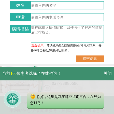
姓名
电话
病情描述
温馨提示：
预约成功后我院值班医生将与您联系，安
排医生及确认详细就诊时间。
武汉市硚口区解放大道479号
当前
106
位患者选择了在线咨询！
关闭
免费电话：
027-83886690
你好，这里是武汉环亚咨询平台，在线为
Copyright 2023 武汉环亚中医白癜风医院
您服务！
本网站信息仅做健康参考，具体诊疗请遵医师意见