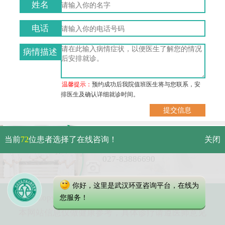
姓名
电话
病情描述
温馨提示：
预约成功后我院值班医生将与您联系，安
排医生及确认详细就诊时间。
武汉市硚口区解放大道479号
当前
72
位患者选择了在线咨询！
关闭
免费电话：
027-83886690
你好，这里是武汉环亚咨询平台，在线为
Copyright 2023 武汉环亚中医白癜风医院
您服务！
本网站信息仅做健康参考，具体诊疗请遵医师意见