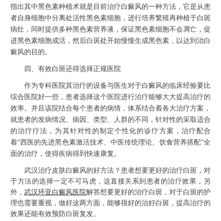
指出其中黑色素种植术就是目前治疗白癜风的一种方法，它是从患
者自身细胞中分离处活性黑色素细胞，进行培养繁殖再种植于白斑
病灶，同时提供多种黑色素营养液，保证黑色素细胞不会凋亡，促
进黑色素细胞成活，然后白斑处开始慢慢生成黑色素，以达到治白
癜风的目的。
四、有效白斑还得选择正规医院
作为专科医院其治疗的设备与医生对于白癜风的临床经验要比
综合医院好一些，患者选择这个医院进行治疗能够大大提高治疗的
效率。并且该院结合每个患者的病情，体系结合着各大治疗方案，
就患者的发病情况、病因、类型、人群的不同，针对性的采取适合
的治疗疗法，为其针对性的制定个性化的诊疗方案，治疗配合
着“西医的先进黑色素激活技术、中医传统理论、饮食营养搭配”全
面的治疗，使得疾病得到快速康复。
武汉治疗皮肤白癜风的好方法？
患者想要更好的治疗白斑，对
于方法的选择一定不可马虎，这直接关系到患者的治疗效果，另
外，
武汉环亚白癜风医院
解答想要更好的治疗白斑，对于白斑的护
理也需要重视，做好这两方面，能够很好的治好白斑，提高治疗的
效果还能有效预防白斑复发。