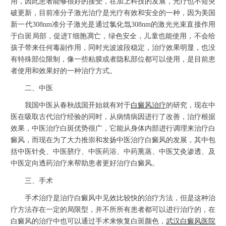
用，因此患者能够很好的接受，在加上科技的发展，光疗也不短突
破更新，目前准分子激光治疗是光疗有效和安全的一种，因为美国
新一代308nm准分子激光是通过氯化氙308nm的激光光束直接作用
于白斑局部，促进T细胞凋亡，绿色安全，儿童也能使用，不会给
孩子带来任何毒副作用，同时光波波段稳定，治疗效果明显，也没
有特殊部位限制，像一些粘膜或者隐私部位都可以使用，是目前患
者使用和效果好的一种治疗方式。
二、中医
我国中医从春秋战国开始就有对于
白癜风治疗
的研究，现在中
医在吸取古代治疗经验的同时，从病情病因进行了改善，治疗根据
效果，中医治疗白斑优势很广，它能从身体内部进行调理来治疗白
癜风，而现在为了大力推崇和发扬中医治疗白癜风的发展，其中包
括中医针灸、中医脐疗、中医药浴、中药熏蒸、中医艾灸渗透、及
中医定向透药治疗来帮助患者更好治疗白癜风。
三、手术
手术治疗是治疗白癜风中见效比较快的治疗方法，但是这种治
疗方法存在一定的局限型，并不所所有患者都可以进行治疗的，在
白癜风的治疗中也可以通过手术来恢复白斑颜色，
武汉白癜风医院