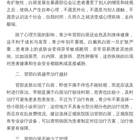
有扩散性，白斑发展在暴露部位会让患者遭受了别人的嘲笑和歧视
之后，使病人产生自卑心理，不愿意外出，不愿意与别人接触，不
愿意认识这个社会，自我封闭，久而久之就演变成心理疾病，走向
极端。
除了心理方面的影响，青少年背部白斑还会危及到身体健康，
这不利于成长与发育，青少年别不重视。白癜风白斑一旦扩散严
重，患者身上的皮肤会变得异常敏感脆弱，非常容易诱发其他疾
病。比如说斑秃、白内障、皮肤癌、恶性肿瘤等，这些疾病的出现
对患者健康和生命安全都能构成直接威胁。
二、背部白斑越早治疗越好
背部皮肤出现了白斑，即使不痛不痒也不能轻视，而是应该及
时进行医治。早期是属于白斑治疗较佳时期，危害也比较小，及时
治疗可避免更多危害发生。不过为了治疗有效，青少年不要选择一
些小医院小诊所治疗，这些地方不具备分型分期分色的治疗优势，
而且存在乱收费情况。建议选择正规医院医治背部白斑，正规医院
有专业诊疗设备，可以查明病因为患者制定对症治疗方案，治疗效
果更有保障。
三、背部白斑不能少了护理