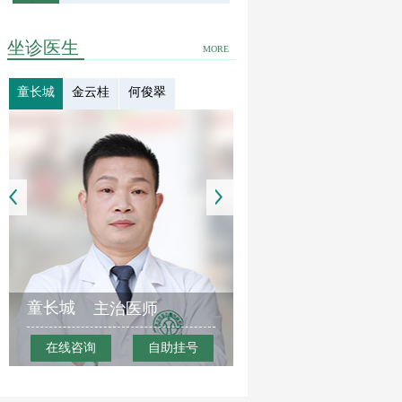
坐诊医生
MORE
童长城
金云桂
何俊翠
童长城
主治医师
在线咨询
自助挂号