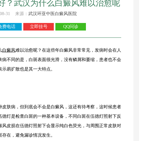
好？武汉为什么白癜风难以治愈呢
08-31 来源：
武汉环亚中医白癜风医院
免费电话
立即挂号
QQ问诊
么
白癜风
难以治愈呢？在这些年白癜风非常常见，发病时会在人
肤病不同的是，白斑表面很光滑，没有鳞屑和萎缩，患者也不会
表示易扩散也是其一大特点。
皮肤病，但到底会不会是白癜风，这还有待考察，这时候患者
伍德灯是检查白斑的一种基本设备，不同白斑在伍德灯照射下反
癜风皮损在伍德灯照射下会显示纯白色荧光，与周围正常皮肤对
斑存在，避免漏诊情况发生。