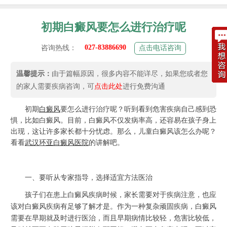
初期白癜风要怎么进行治疗呢
027-83886690
咨询热线：
点击电话咨询
温馨提示：
由于篇幅原因，很多内容不能详尽，如果您或者您
的家人需要疾病咨询，可
点击此处
进行免费沟通
初期
白癜风
要怎么进行治疗呢
？听到看到危害疾病自己感到恐
惧，比如白癜风。目前，白癜风不仅发病率高，还容易在孩子身上
出现，这让许多家长都十分忧虑。那么，儿童白癜风该怎么办呢？
看看
武汉环亚白癜风医院
的讲解吧。
一、要听从专家指导，选择适宜方法医治
孩子们在患上白癜风疾病时候，家长需要对于疾病注意，也应
该对白癜风疾病有足够了解才是。作为一种复杂顽固疾病，白癜风
需要在早期就及时进行医治，而且早期病情比较轻，危害比较低，