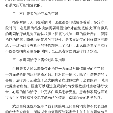
有很大的可能性复发的。
二、不让患者的治疗成为空谈
很多时候，人们在看病时，医生都会叮嘱要多看看，多治疗一
段时间，这是因为很多疾病需要巩固治疗才能彻底解决;而白癜风
的巩固治疗就是为了能从根源上彻底的祛除白斑的病灶所在，保障
治疗的彻底，降低白斑复发的可能性。患者在治疗的时候切不可着
急，一旦病灶没有真正的祛除却停止了治疗，那么白斑复发再治疗
不仅会耽搁患者更多的时间，也让患者前面的治疗打了水漂。
三、在巩固治疗上需经过科学指导
白斑患者之所以着急停止治疗一方面是对病情病况的不了解，
一方面是长期的压抑期盼所致。针对这一情况，除了引进先进的设
备用于治疗外，还建立了庞大的患者病理数据库，全程跟踪，时刻
把握患者病情。医生可以通过直观的病情发展数据对患者进行饮
食、心理的辅助治疗，让更多白癜风患者受益。患者和家属也可通
过医生的实时指导交流了解自己的情况，保障白斑的科学治疗。
武汉白斑医院环亚夸？我们肉眼可见的白斑消失并不代表自身
的病情完全康复，所以湖北白癜风医院郭家贵主任主任表示病情是