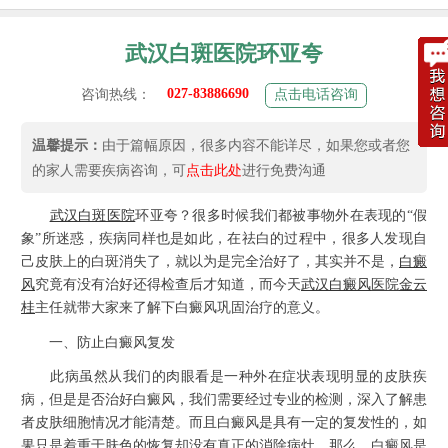
武汉白斑医院环亚夸
027-83886690
咨询热线：
点击电话咨询
温馨提示：
由于篇幅原因，很多内容不能详尽，如果您或者您
的家人需要疾病咨询，可
点击此处
进行免费沟通
武汉白斑医院
环亚夸？很多时候我们都被事物外在表现的“假
象”所迷惑，疾病同样也是如此，在祛白的过程中，很多人发现自
己皮肤上的白斑消失了，就以为是完全治好了，其实并不是，
白癜
风
究竟有没有治好还得检查后才知道，而今天
武汉
白癜风
医院
金云
桂
主任就带大家来了解下白癜风巩固治疗的意义。
一、防止白癜风复发
此病虽然从我们的肉眼看是一种外在症状表现明显的皮肤疾
病，但是是否治好白癜风，我们需要经过专业的检测，深入了解患
者皮肤细胞情况才能清楚。而且白癜风是具有一定的复发性的，如
果只是着重于肤色的恢复却没有真正的消除病灶。那么，白癜风是