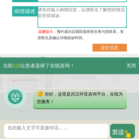
病情描述
温馨提示：
预约成功后我院值班医生将与您联系，安
排医生及确认详细就诊时间。
武汉市硚口区解放大道479号
当前
122
位患者选择了在线咨询！
关闭
免费电话：
027-83886690
你好，这里是武汉环亚咨询平台，在线为
Copyright 2023 武汉环亚中医白癜风医院
您服务！
本网站信息仅做健康参考，具体诊疗请遵医师意见
鄂公网安备 42010402000616号
鄂ICP备16003424号-2