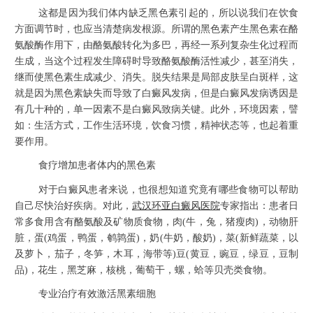
这都是因为我们体内缺乏黑色素引起的，所以说我们在饮食
方面调节时，也应当清楚病发根源。所谓的黑色素产生黑色素在酪
氨酸酶作用下，由酪氨酸转化为多巴，再经一系列复杂生化过程而
生成，当这个过程发生障碍时导致酪氨酸酶活性减少，甚至消失，
继而使黑色素生成减少、消失。脱失结果是局部皮肤呈白斑样，这
就是因为黑色素缺失而导致了白癜风发病，但是白癜风发病诱因是
有几十种的，单一因素不是白癜风致病关键。此外，环境因素，譬
如：生活方式，工作生活环境，饮食习惯，精神状态等，也起着重
要作用。
食疗增加患者体内的黑色素
对于白癜风患者来说，也很想知道究竟有哪些食物可以帮助
自己尽快治好疾病。对此，
武汉环亚白癜风医院
专家指出：患者日
常多食用含有酪氨酸及矿物质食物，肉(牛，兔，猪瘦肉)，动物肝
脏，蛋(鸡蛋，鸭蛋，鹌鹑蛋)，奶(牛奶，酸奶)，菜(新鲜蔬菜，以
及萝卜，茄子，冬笋，木耳，海带等)豆(黄豆，豌豆，绿豆，豆制
品)，花生，黑芝麻，核桃，葡萄干，螺，蛤等贝壳类食物。
专业治疗有效激活黑素细胞