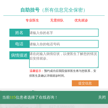
自助挂号
（所有信息完全保密）
专业医生
无需排队
优先就诊
姓名
电话
病情描述
温馨提示：
预约成功后我院值班医生将与您联系，安
排医生及确认详细就诊时间。
武汉市硚口区解放大道479号
当前
115
位患者选择了在线咨询！
关闭
免费电话：
027-83886690