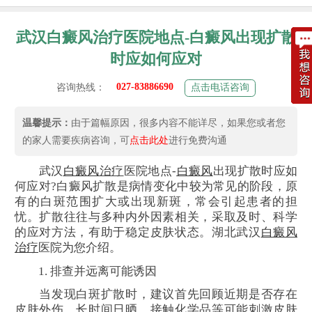
武汉白癜风治疗医院地点-白癜风出现扩散
时应如何应对
027-83886690
咨询热线：
点击电话咨询
温馨提示：
由于篇幅原因，很多内容不能详尽，如果您或者您
的家人需要疾病咨询，可
点击此处
进行免费沟通
武汉
白癜风
治疗
医院地点-
白癜风
出现扩散时应如
何应对?白癜风扩散是病情变化中较为常见的阶段，原
有的白斑范围扩大或出现新斑，常会引起患者的担
忧。扩散往往与多种内外因素相关，采取及时、科学
的应对方法，有助于稳定皮肤状态。湖北武汉
白癜风
治疗
医院为您介绍。
1. 排查并远离可能诱因
当发现白斑扩散时，建议首先回顾近期是否存在
皮肤外伤、长时间日晒、接触化学品等可能刺激皮肤