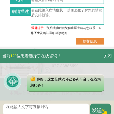
病情描述
温馨提示：
预约成功后我院值班医生将与您联系，安
排医生及确认详细就诊时间。
武汉市硚口区解放大道479号
当前
120
位患者选择了在线咨询！
关闭
免费电话：
027-83886690
你好，这里是武汉环亚咨询平台，在线为
Copyright 2023 武汉环亚中医白癜风医院
您服务！
本网站信息仅做健康参考，具体诊疗请遵医师意见
鄂公网安备 42010402000616号
鄂ICP备16003424号-2