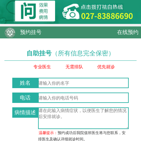
预约挂号
在线预约
自助挂号
（所有信息完全保密）
专业医生
无需排队
优先就诊
姓名
电话
病情描述
温馨提示：
预约成功后我院值班医生将与您联系，安
排医生及确认详细就诊时间。