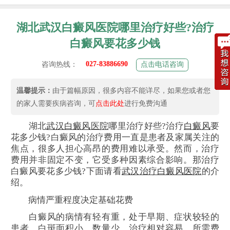
湖北武汉白癜风医院哪里治疗好些?治疗
白癜风要花多少钱
027-83886690
咨询热线：
点击电话咨询
温馨提示：
由于篇幅原因，很多内容不能详尽，如果您或者您
的家人需要疾病咨询，可
点击此处
进行免费沟通
湖北
武汉
白癜风
医院
哪里治疗好些?治疗
白癜风
要
花多少钱?白癜风的治疗费用一直是患者及家属关注的
焦点，很多人担心高昂的费用难以承受。然而，治疗
费用并非固定不变，它受多种因素综合影响。那治疗
白癜风要花多少钱?下面请看
武汉治疗白癜风医院
的介
绍。
病情严重程度决定基础花费
白癜风的病情有轻有重，处于早期、症状较轻的
患者，白斑面积小、数量少，治疗相对容易，所需费