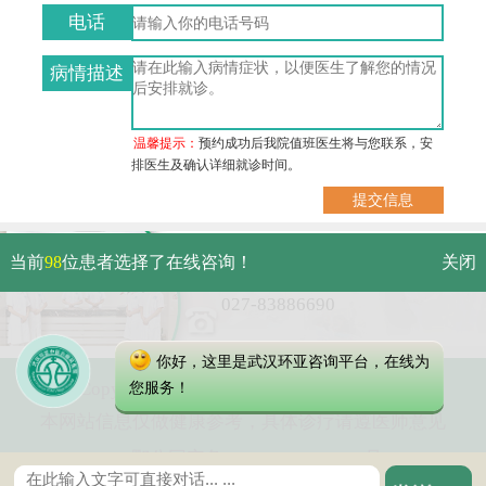
电话
病情描述
温馨提示：
预约成功后我院值班医生将与您联系，安
排医生及确认详细就诊时间。
武汉市硚口区解放大道479号
当前
98
位患者选择了在线咨询！
关闭
免费电话：
027-83886690
你好，这里是武汉环亚咨询平台，在线为
Copyright 2023 武汉环亚中医白癜风医院
您服务！
本网站信息仅做健康参考，具体诊疗请遵医师意见
鄂公网安备 42010402000616号