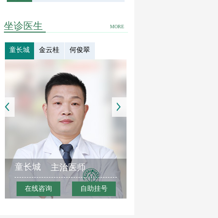
坐诊医生
MORE
童长城
金云桂
何俊翠
童长城
主治医师
在线咨询
自助挂号