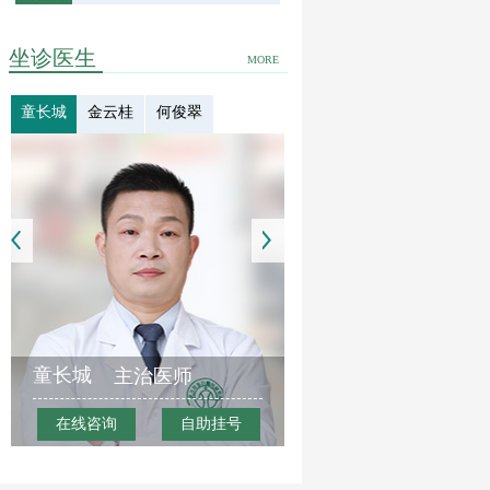
坐诊医生
MORE
童长城
金云桂
何俊翠
童长城
主治医师
在线咨询
自助挂号