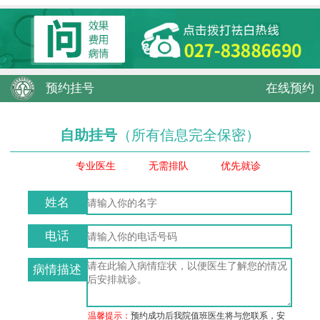
预约挂号
在线预约
自助挂号
（所有信息完全保密）
专业医生
无需排队
优先就诊
姓名
电话
病情描述
温馨提示：
预约成功后我院值班医生将与您联系，安