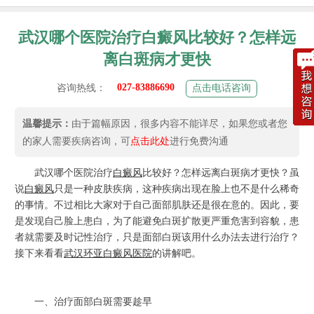
武汉哪个医院治疗白癜风比较好？怎样远
离白斑病才更快
027-83886690
咨询热线：
点击电话咨询
温馨提示：
由于篇幅原因，很多内容不能详尽，如果您或者您
的家人需要疾病咨询，可
点击此处
进行免费沟通
武汉哪个医院治疗
白癜风
比较好？怎样远离白斑病才更快？虽
说
白癜风
只是一种皮肤疾病，这种疾病出现在脸上也不是什么稀奇
的事情。不过相比大家对于自己面部肌肤还是很在意的。因此，要
是发现自己脸上患白，为了能避免白斑扩散更严重危害到容貌，患
者就需要及时记性治疗，只是面部白斑该用什么办法去进行治疗？
接下来看看
武汉环亚白癜风医院
的讲解吧。
一、治疗面部白斑需要趁早