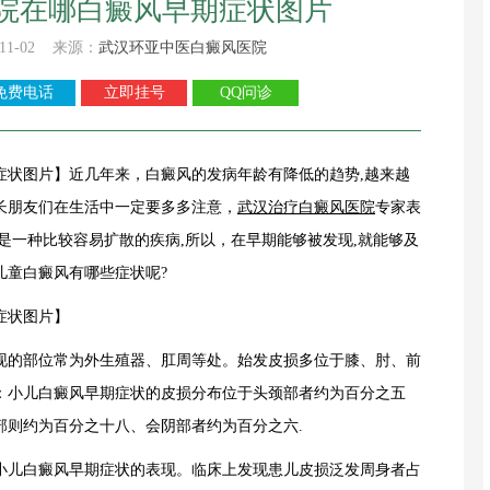
院在哪白癜风早期症状图片
11-02 来源：
武汉环亚中医白癜风医院
免费电话
立即挂号
QQ问诊
症状图片】近几年来，白癜风的发病年龄有降低的趋势,越来越
长朋友们在生活中一定要多多注意，
武汉治疗白癜风医院
专家表
是一种比较容易扩散的疾病,所以，在早期能够被发现,就能够及
儿童白癜风有哪些症状呢?
症状图片】
现的部位常为外生殖器、肛周等处。始发皮损多位于膝、肘、前
：小儿白癜风早期症状的皮损分布位于头颈部者约为百分之五
部则约为百分之十八、会阴部者约为百分之六.
小儿白癜风早期症状的表现。临床上发现患儿皮损泛发周身者占