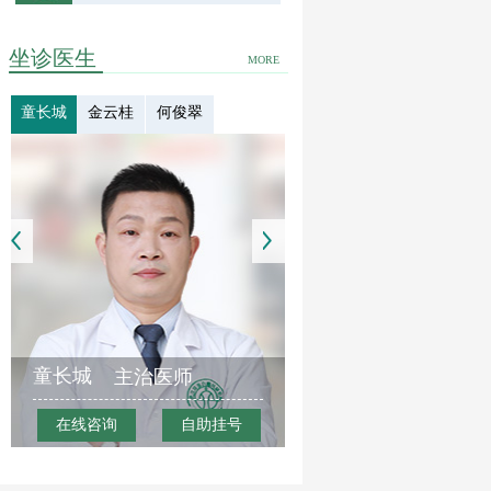
坐诊医生
MORE
童长城
金云桂
何俊翠
童长城
主治医师
在线咨询
自助挂号