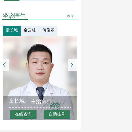
坐诊医生
MORE
童长城
金云桂
何俊翠
童长城
主治医师
在线咨询
自助挂号