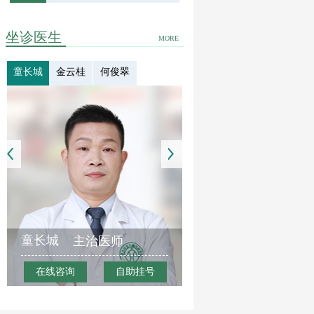
坐诊医生
MORE
童长城
金云桂
何俊翠
童长城
主治医师
在线咨询
自助挂号