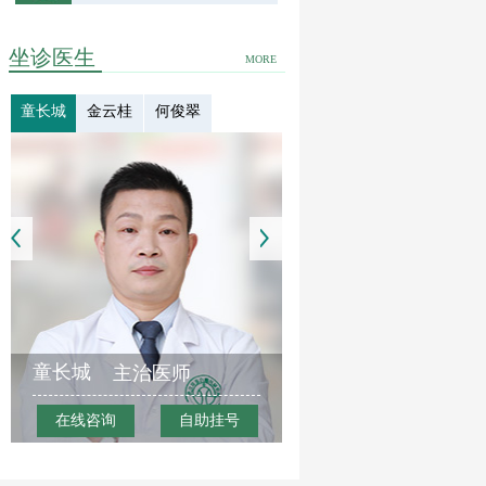
坐诊医生
MORE
童长城
金云桂
何俊翠
童长城
主治医师
在线咨询
自助挂号