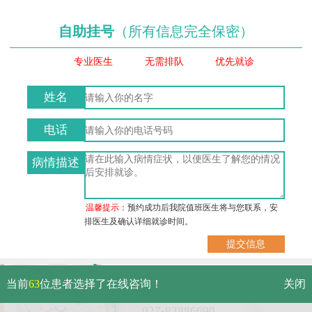
自助挂号
（所有信息完全保密）
专业医生
无需排队
优先就诊
姓名
电话
病情描述
温馨提示：
预约成功后我院值班医生将与您联系，安
排医生及确认详细就诊时间。
武汉市硚口区解放大道479号
当前
63
位患者选择了在线咨询！
关闭
免费电话：
027-83886690