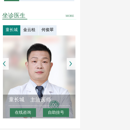
坐诊医生
MORE
童长城
金云桂
何俊翠
童长城
主治医师
在线咨询
自助挂号